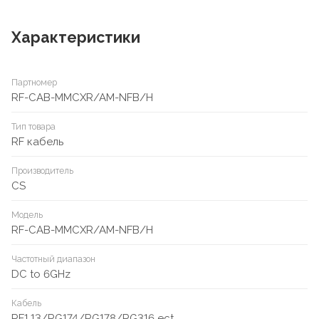
Характеристики
Партномер
RF-CAB-MMCXR/AM-NFB/H
Тип товара
RF кабель
Производитель
CS
Модель
RF-CAB-MMCXR/AM-NFB/H
Частотный диапазон
DC to 6GHz
Кабель
RF1.13/RG174/RG178/RG316 ect