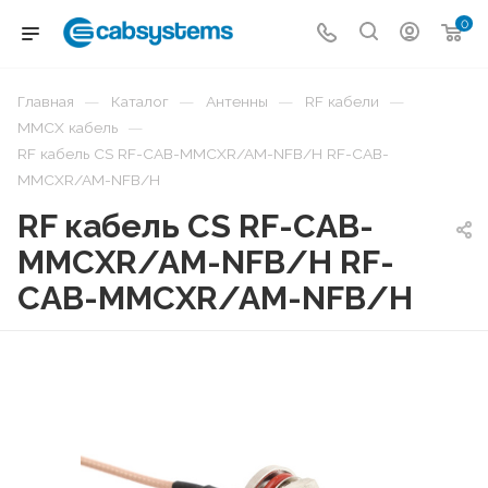
0
—
—
—
—
Главная
Каталог
Антенны
RF кабели
—
MMCX кабель
RF кабель CS RF-CAB-MMCXR/AM-NFB/H RF-CAB-
MMCXR/AM-NFB/H
RF кабель CS RF-CAB-
MMCXR/AM-NFB/H RF-
CAB-MMCXR/AM-NFB/H