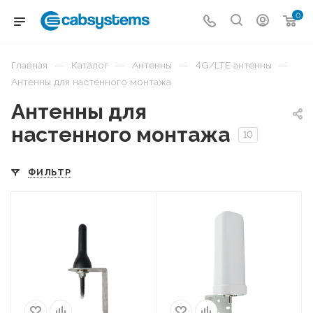
0
—
—
—
—
Главная
Каталог
Антенны
4G/LTE антенны
Антенны для настенного монтажа
Антенны для
настенного монтажа
10
ФИЛЬТР