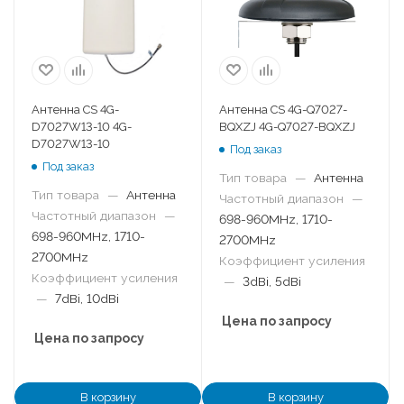
Антенна CS 4G-
Антенна CS 4G-Q7027-
D7027W13-10 4G-
BQXZJ 4G-Q7027-BQXZJ
D7027W13-10
Под заказ
Под заказ
Тип товара
—
Антенна
Тип товара
—
Антенна
Частотный диапазон
—
Частотный диапазон
—
698-960MHz, 1710-
698-960MHz, 1710-
2700MHz
2700MHz
Коэффициент усиления
Коэффициент усиления
—
3dBi, 5dBi
—
7dBi, 10dBi
Цена по запросу
Цена по запросу
В корзину
В корзину