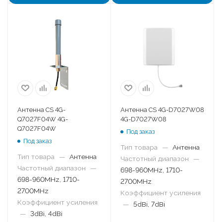
Антенна CS 4G-
Антенна CS 4G-D7027W08
Q7027F04W 4G-
4G-D7027W08
Q7027F04W
Под заказ
Под заказ
Тип товара
—
Антенна
Тип товара
—
Антенна
Частотный диапазон
—
Частотный диапазон
—
698-960MHz, 1710-
698-960MHz, 1710-
2700MHz
2700MHz
Коэффициент усиления
Коэффициент усиления
—
5dBi, 7dBi
—
3dBi, 4dBi