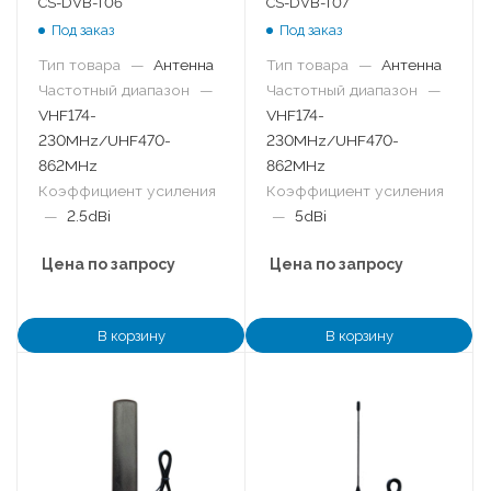
CS-DVB-T06
CS-DVB-T07
Под заказ
Под заказ
Тип товара
—
Антенна
Тип товара
—
Антенна
Частотный диапазон
—
Частотный диапазон
—
VHF174-
VHF174-
230MHz/UHF470-
230MHz/UHF470-
862MHz
862MHz
Коэффициент усиления
Коэффициент усиления
—
2.5dBi
—
5dBi
Цена по запросу
Цена по запросу
В корзину
В корзину