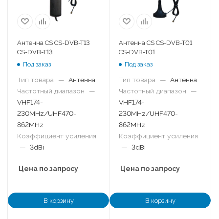
Антенна CS CS-DVB-T13
Антенна CS CS-DVB-T01
CS-DVB-T13
CS-DVB-T01
Под заказ
Под заказ
Тип товара
—
Антенна
Тип товара
—
Антенна
Частотный диапазон
—
Частотный диапазон
—
VHF174-
VHF174-
230MHz/UHF470-
230MHz/UHF470-
862MHz
862MHz
Коэффициент усиления
Коэффициент усиления
—
3dBi
—
3dBi
Цена по запросу
Цена по запросу
В корзину
В корзину