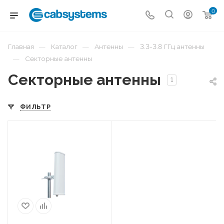
0
—
—
—
Главная
Каталог
Антенны
3.3-3.8 ГГц антенны
—
Секторные антенны
Секторные антенны
1
ФИЛЬТР