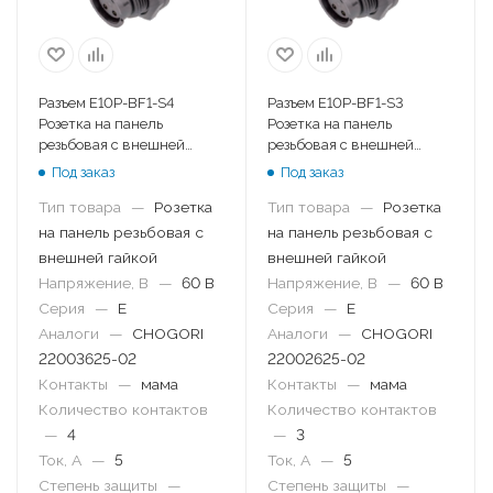
Разъем E10P-BF1-S4
Разъем E10P-BF1-S3
Розетка на панель
Розетка на панель
резьбовая с внешней
резьбовая с внешней
гайкой
гайкой
Под заказ
Под заказ
Тип товара
—
Розетка
Тип товара
—
Розетка
на панель резьбовая с
на панель резьбовая с
внешней гайкой
внешней гайкой
Напряжение, В
—
60 В
Напряжение, В
—
60 В
Серия
—
E
Серия
—
E
Аналоги
—
CHOGORI
Аналоги
—
CHOGORI
22003625-02
22002625-02
Контакты
—
мама
Контакты
—
мама
Количество контактов
Количество контактов
—
4
—
3
Ток, А
—
5
Ток, А
—
5
Степень защиты
—
Степень защиты
—