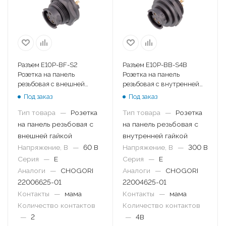
Разъем E10P-BF-S2
Разъем E10P-BB-S4B
Розетка на панель
Розетка на панель
резьбовая с внешней
резьбовая с внутренней
гайкой
гайкой
Под заказ
Под заказ
Тип товара
—
Розетка
Тип товара
—
Розетка
на панель резьбовая с
на панель резьбовая с
внешней гайкой
внутренней гайкой
Напряжение, В
—
60 В
Напряжение, В
—
300 В
Серия
—
E
Серия
—
E
Аналоги
—
CHOGORI
Аналоги
—
CHOGORI
22006625-01
22004625-01
Контакты
—
мама
Контакты
—
мама
Количество контактов
Количество контактов
—
2
—
4B