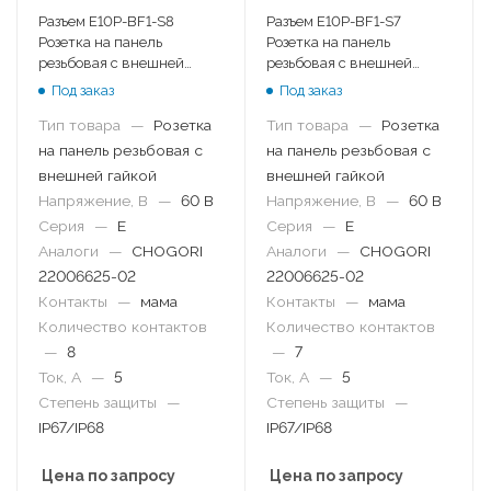
Разъем E10P-BF1-S8
Разъем E10P-BF1-S7
Розетка на панель
Розетка на панель
резьбовая с внешней
резьбовая с внешней
гайкой
гайкой
Под заказ
Под заказ
Тип товара
—
Розетка
Тип товара
—
Розетка
на панель резьбовая с
на панель резьбовая с
внешней гайкой
внешней гайкой
Напряжение, В
—
60 В
Напряжение, В
—
60 В
Серия
—
E
Серия
—
E
Аналоги
—
CHOGORI
Аналоги
—
CHOGORI
22006625-02
22006625-02
Контакты
—
мама
Контакты
—
мама
Количество контактов
Количество контактов
—
8
—
7
Ток, А
—
5
Ток, А
—
5
Степень защиты
—
Степень защиты
—
IP67/IP68
IP67/IP68
Цена по запросу
Цена по запросу