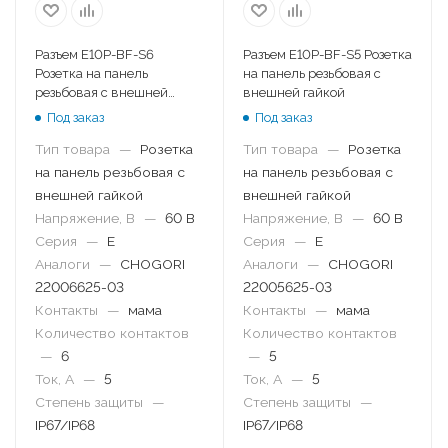
Разъем E10P-BF-S6
Разъем E10P-BF-S5 Розетка
Розетка на панель
на панель резьбовая с
резьбовая с внешней
внешней гайкой
гайкой
Под заказ
Под заказ
Тип товара
—
Розетка
Тип товара
—
Розетка
на панель резьбовая с
на панель резьбовая с
внешней гайкой
внешней гайкой
Напряжение, В
—
60 В
Напряжение, В
—
60 В
Серия
—
E
Серия
—
E
Аналоги
—
CHOGORI
Аналоги
—
CHOGORI
22006625-03
22005625-03
Контакты
—
мама
Контакты
—
мама
Количество контактов
Количество контактов
—
6
—
5
Ток, А
—
5
Ток, А
—
5
Степень защиты
—
Степень защиты
—
IP67/IP68
IP67/IP68