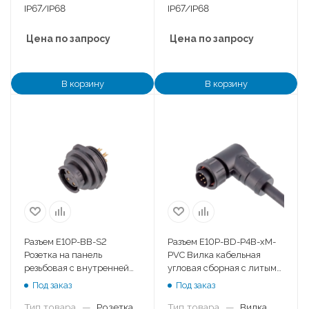
IP67/IP68
IP67/IP68
Цена по запросу
Цена по запросу
В корзину
В корзину
Разъем E10P-BB-S2
Разъем E10P-BD-P4B-xM-
Розетка на панель
PVC Вилка кабельная
резьбовая с внутренней
угловая сборная с литым
гайкой
хвостовиком угловая
Под заказ
Под заказ
Тип товара
—
Розетка
Тип товара
—
Вилка