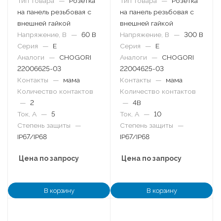
Тип товара
—
Розетка
Тип товара
—
Розетка
на панель резьбовая с
на панель резьбовая с
внешней гайкой
внешней гайкой
Напряжение, В
—
60 В
Напряжение, В
—
300 В
Серия
—
E
Серия
—
E
Аналоги
—
CHOGORI
Аналоги
—
CHOGORI
22006625-03
22004625-03
Контакты
—
мама
Контакты
—
мама
Количество контактов
Количество контактов
—
2
—
4B
Ток, А
—
5
Ток, А
—
10
Степень защиты
—
Степень защиты
—
IP67/IP68
IP67/IP68
Цена по запросу
Цена по запросу
В корзину
В корзину