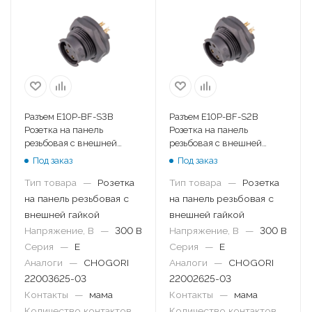
Разъем E10P-BF-S3B
Разъем E10P-BF-S2B
Розетка на панель
Розетка на панель
резьбовая с внешней
резьбовая с внешней
гайкой
гайкой
Под заказ
Под заказ
Тип товара
—
Розетка
Тип товара
—
Розетка
на панель резьбовая с
на панель резьбовая с
внешней гайкой
внешней гайкой
Напряжение, В
—
300 В
Напряжение, В
—
300 В
Серия
—
E
Серия
—
E
Аналоги
—
CHOGORI
Аналоги
—
CHOGORI
22003625-03
22002625-03
Контакты
—
мама
Контакты
—
мама
Количество контактов
Количество контактов