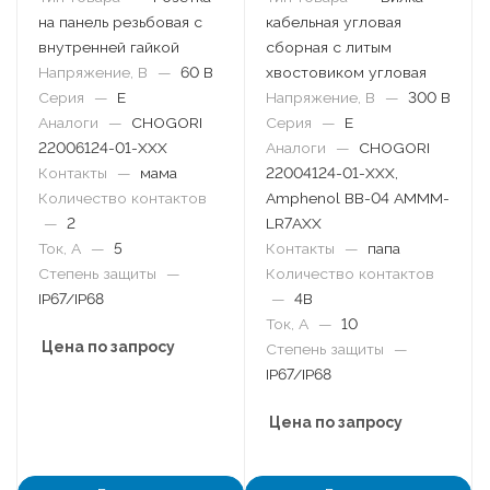
на панель резьбовая с
кабельная угловая
внутренней гайкой
сборная с литым
Напряжение, В
—
60 В
хвостовиком угловая
Серия
—
E
Напряжение, В
—
300 В
Аналоги
—
CHOGORI
Серия
—
E
22006124-01-XXX
Аналоги
—
CHOGORI
Контакты
—
мама
22004124-01-XXX,
Количество контактов
Amphenol BB-04 AMMM-
—
2
LR7AXX
Ток, А
—
5
Контакты
—
папа
Степень защиты
—
Количество контактов
IP67/IP68
—
4B
Ток, А
—
10
Цена по запросу
Степень защиты
—
IP67/IP68
Цена по запросу