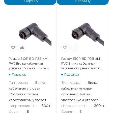
В корзину
В корзину
Разъем E10P-BD-P3B-xM-
Разъем E10P-BD-P2B-xM-
PVC Вилка кабельная
PVC Вилка кабельная
угловая сборная с литым
угловая сборная с литым
хвостовиком угловая
хвостовиком угловая
Под заказ
Под заказ
Тип товара
—
Вилка
Тип товара
—
Вилка
кабельная угловая
кабельная угловая
сборная с литым
сборная с литым
хвостовиком угловая
хвостовиком угловая
Напряжение, В
—
300 В
Напряжение, В
—
300 В
Серия
—
E
Серия
—
E