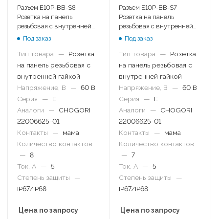
Разъем E10P-BB-S8
Разъем E10P-BB-S7
Розетка на панель
Розетка на панель
резьбовая с внутренней
резьбовая с внутренней
гайкой
гайкой
Под заказ
Под заказ
Тип товара
—
Розетка
Тип товара
—
Розетка
на панель резьбовая с
на панель резьбовая с
внутренней гайкой
внутренней гайкой
Напряжение, В
—
60 В
Напряжение, В
—
60 В
Серия
—
E
Серия
—
E
Аналоги
—
CHOGORI
Аналоги
—
CHOGORI
22006625-01
22006625-01
Контакты
—
мама
Контакты
—
мама
Количество контактов
Количество контактов
—
8
—
7
Ток, А
—
5
Ток, А
—
5
Степень защиты
—
Степень защиты
—
IP67/IP68
IP67/IP68
Цена по запросу
Цена по запросу