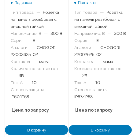
гайкой
гайкой
Под заказ
Под заказ
Тип товара
—
Розетка
Тип товара
—
Розетка
на панель резьбовая с
на панель резьбовая с
внешней гайкой
внешней гайкой
Напряжение, В
—
300 В
Напряжение, В
—
300 В
Серия
—
E
Серия
—
E
Аналоги
—
CHOGORI
Аналоги
—
CHOGORI
22003625-02
22002625-02
Контакты
—
мама
Контакты
—
мама
Количество контактов
Количество контактов
—
3B
—
2B
Ток, А
—
10
Ток, А
—
10
Степень защиты
—
Степень защиты
—
IP67/IP68
IP67/IP68
Цена по запросу
Цена по запросу
В корзину
В корзину