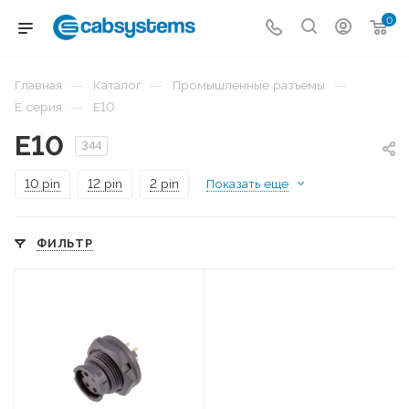
0
—
—
—
Главная
Каталог
Промышленные разъемы
—
E серия
E10
E10
344
10 pin
12 pin
2 pin
Показать еще
ФИЛЬТР