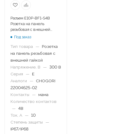
Разъем E10P-BF1-S4B
Розетка на панель
резьбовая с внешней
гайкой
Под заказ
Тип товара
—
Розетка
на панель резьбовая с
внешней гайкой
Напряжение, В
—
300 В
Серия
—
E
Аналоги
—
CHOGORI
22004625-02
Контакты
—
мама
Количество контактов
—
4B
Ток, А
—
10
Степень защиты
—
IP67/IP68