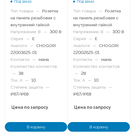
Под заказ
Под заказ
Тип товара
—
Розетка
Тип товара
—
Розетка
на панель резьбовая с
на панель резьбовая с
внутренней гайкой
внутренней гайкой
Напряжение, В
—
300 В
Напряжение, В
—
300 В
Серия
—
E
Серия
—
E
Аналоги
—
CHOGORI
Аналоги
—
CHOGORI
22003625-01
22002625-01
Контакты
—
мама
Контакты
—
мама
Количество контактов
Количество контактов
—
3B
—
2B
Ток, А
—
10
Ток, А
—
10
Степень защиты
—
Степень защиты
—
IP67/IP68
IP67/IP68
Цена по запросу
Цена по запросу
В корзину
В корзину