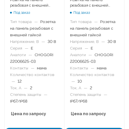
резьбовая с внешней
резьбовая с внешней
гайкой
гайкой
Под заказ
Под заказ
Тип товара
—
Розетка
Тип товара
—
Розетка
на панель резьбовая с
на панель резьбовая с
внешней гайкой
внешней гайкой
Напряжение, В
—
30 В
Напряжение, В
—
30 В
Серия
—
E
Серия
—
E
Аналоги
—
CHOGORI
Аналоги
—
CHOGORI
22006625-03
22006625-03
Контакты
—
мама
Контакты
—
мама
Количество контактов
Количество контактов
—
12
—
10
Ток, А
—
2
Ток, А
—
2
Степень защиты
—
Степень защиты
—
IP67/IP68
IP67/IP68
Цена по запросу
Цена по запросу