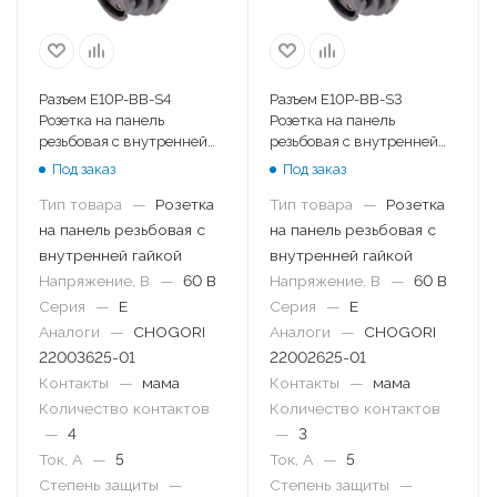
Разъем E10P-BB-S4
Разъем E10P-BB-S3
Розетка на панель
Розетка на панель
резьбовая с внутренней
резьбовая с внутренней
гайкой
гайкой
Под заказ
Под заказ
Тип товара
—
Розетка
Тип товара
—
Розетка
на панель резьбовая с
на панель резьбовая с
внутренней гайкой
внутренней гайкой
Напряжение, В
—
60 В
Напряжение, В
—
60 В
Серия
—
E
Серия
—
E
Аналоги
—
CHOGORI
Аналоги
—
CHOGORI
22003625-01
22002625-01
Контакты
—
мама
Контакты
—
мама
Количество контактов
Количество контактов
—
4
—
3
Ток, А
—
5
Ток, А
—
5
Степень защиты
—
Степень защиты
—