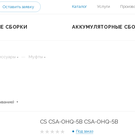
Каталог
Услуги
Произв
Оставить заявку
Е СБОРКИ
АККУМУЛЯТОРНЫЕ СБ
—
ессуары
Муфты
ывание)
CS CSA-OHQ-5B CSA-OHQ-5B
Под заказ