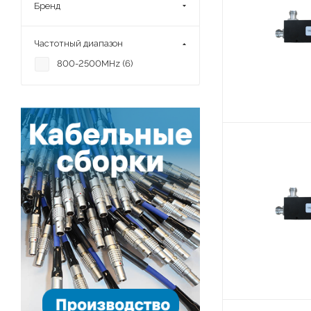
Бренд
Частотный диапазон
800-2500MHz (
6
)