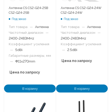
Антенна CS CS2-Q24-25B
Антенна CS CS2-Q24-24W
CS2-Q24-25B
CS2-Q24-24W
Под заказ
Под заказ
Тип товара
—
Антенна
Тип товара
—
Антенна
Частотный диапазон
—
Частотный диапазон
—
2400-2483MHz
2400-2483MHz
Коэффициент усиления
Коэффициент усиления
—
5dBi
—
2.5dBi
Габаритные размеры, мм
Цена по запросу
—
Φ11x270mm
Цена по запросу
В корзину
В корзину