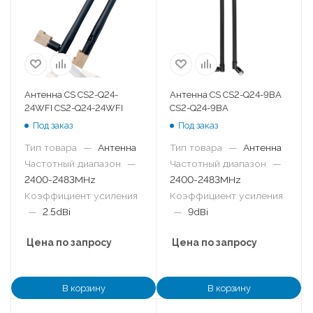
Антенна CS CS2-Q24-
Антенна CS CS2-Q24-9BA
24WFI CS2-Q24-24WFI
CS2-Q24-9BA
Под заказ
Под заказ
Тип товара
—
Антенна
Тип товара
—
Антенна
Частотный диапазон
—
Частотный диапазон
—
2400-2483MHz
2400-2483MHz
Коэффициент усиления
Коэффициент усиления
—
2.5dBi
—
9dBi
Цена по запросу
Цена по запросу
В корзину
В корзину