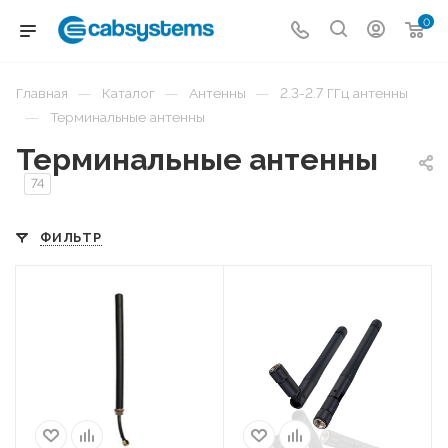
0
—
—
—
Главная
Каталог
Антенны
2.3-2.7 ГГц антенны
—
Терминальные антенны
Терминальные антенны
74
ФИЛЬТР