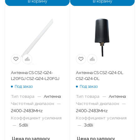
В корзину
В корзину
Антенна CS CS2-Q24-
Антенна CS CS2-Q24-DL
L20FGJ CS2-Q24-L20FGJ
CS2-Q24-DL
Под заказ
Под заказ
Тип товара
—
Антенна
Тип товара
—
Антенна
Частотный диапазон
—
Частотный диапазон
—
2400-2483MHz
2400-2483MHz
Коэффициент усиления
Коэффициент усиления
—
5dBi
—
3dBi
Цена по запросу
Цена по запросу