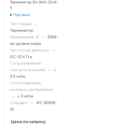
Терминатор SH-SMA-S0JK-
5
Под заказ
Тип товара
—
Терминатор
Напряжение, В
—
335В
на уровне моря
Частотный диапазон
—
DC~12.4 Ггц
Сопротивление
контакта внешний
—
<
2.5 мОм
Сопротивление
контакта центральный
—
< 3 мОм
Стандарт
—
IEC 60169-
15
Цена по запросу