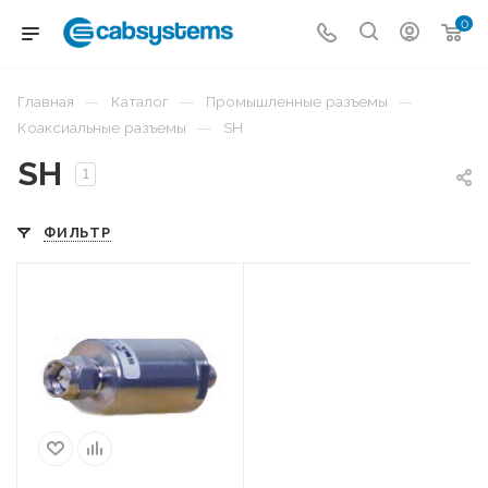
0
—
—
—
Главная
Каталог
Промышленные разъемы
—
Коаксиальные разъемы
SH
SH
1
ФИЛЬТР