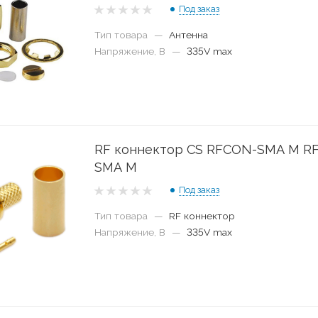
Под заказ
Тип товара
—
Антенна
Напряжение, В
—
335V max
RF коннектор CS RFCON-SMA M R
SMA M
Под заказ
Тип товара
—
RF коннектор
Напряжение, В
—
335V max