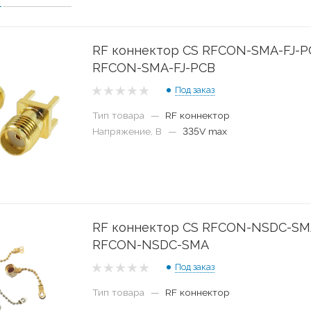
RF коннектор CS RFCON-SMA-FJ-P
RFCON-SMA-FJ-PCB
Под заказ
Тип товара
—
RF коннектор
Напряжение, В
—
335V max
RF коннектор CS RFCON-NSDC-S
RFCON-NSDC-SMA
Под заказ
Тип товара
—
RF коннектор