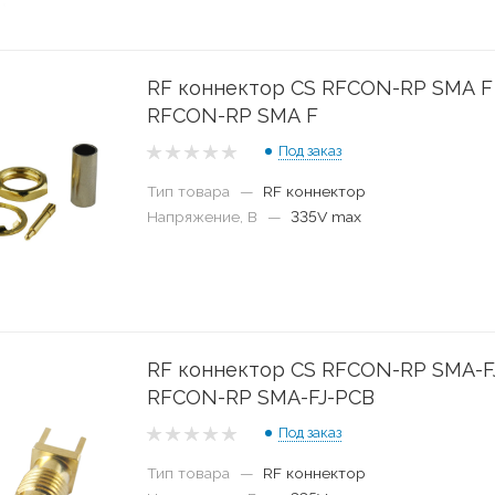
RF коннектор CS RFCON-RP SMA F
RFCON-RP SMA F
Под заказ
Тип товара
—
RF коннектор
Напряжение, В
—
335V max
RF коннектор CS RFCON-RP SMA-F
RFCON-RP SMA-FJ-PCB
Под заказ
Тип товара
—
RF коннектор