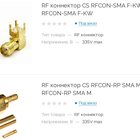
RF коннектор CS RFCON-SMA F-K
RFCON-SMA F-KW
Под заказ
Тип товара
—
RF коннектор
Напряжение, В
—
335V max
RF коннектор CS RFCON-RP SMA 
RFCON-RP SMA M
Под заказ
Тип товара
—
RF коннектор
Напряжение, В
—
335V max