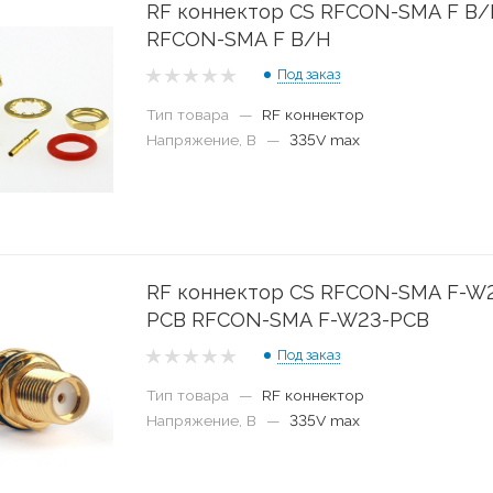
RF коннектор CS RFCON-SMA F B
RFCON-SMA F B/H
Под заказ
Тип товара
—
RF коннектор
Напряжение, В
—
335V max
RF коннектор CS RFCON-SMA F-W
PCB RFCON-SMA F-W23-PCB
Под заказ
Тип товара
—
RF коннектор
Напряжение, В
—
335V max