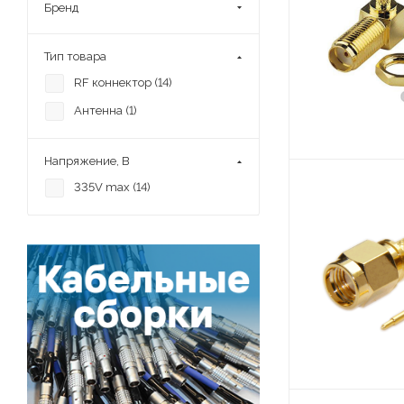
Бренд
Тип товара
RF коннектор (
14
)
Антенна (
1
)
Напряжение, В
335V max (
14
)