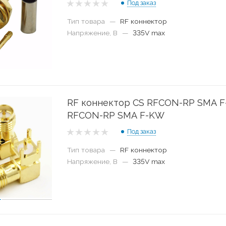
Под заказ
Тип товара
—
RF коннектор
Напряжение, В
—
335V max
RF коннектор CS RFCON-RP SMA 
RFCON-RP SMA F-KW
Под заказ
Тип товара
—
RF коннектор
Напряжение, В
—
335V max