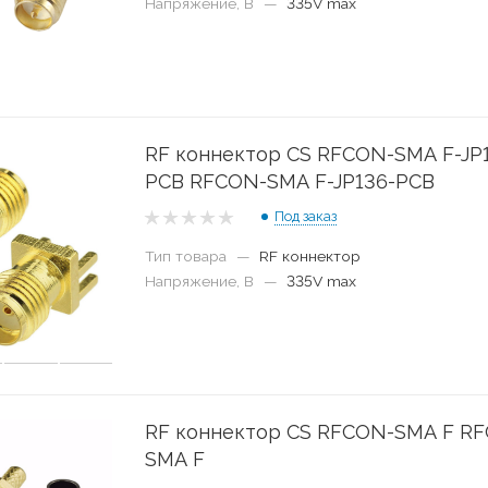
Напряжение, В
—
335V max
RF коннектор CS RFCON-SMA F-JP
PCB RFCON-SMA F-JP136-PCB
Под заказ
Тип товара
—
RF коннектор
Напряжение, В
—
335V max
RF коннектор CS RFCON-SMA F R
SMA F