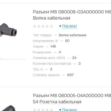
Разъем M8 080008-03A000000 M
Вилка кабельная
Под заказ
Тип товара
—
Вилка кабельная
Напряжение, В
—
60
Серия
—
M8
Кодировка
—
A
Сечение жил, AWG
—
24
Количество контактов
—
3
Ток, А
—
3
Степень защиты
—
IP67
Разъем M8 080005-04A000000 M8
S4 Розетка кабельная
Под заказ