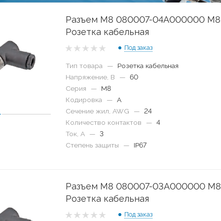
Разъем M8 080007-04A000000 M8
Розетка кабельная
Под заказ
Тип товара
—
Розетка кабельная
Напряжение, В
—
60
Серия
—
M8
Кодировка
—
A
Сечение жил, AWG
—
24
Количество контактов
—
4
Ток, А
—
3
Степень защиты
—
IP67
Разъем M8 080007-03A000000 M8
Розетка кабельная
Под заказ