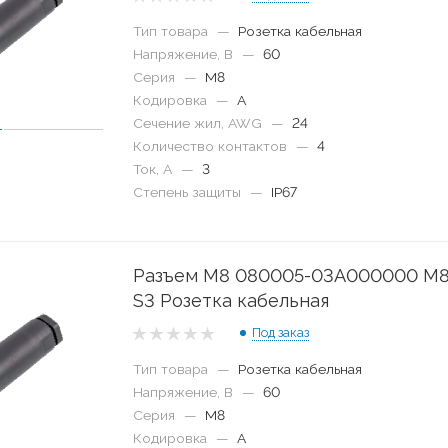
Тип товара
—
Розетка кабельная
Напряжение, В
—
60
Серия
—
M8
Кодировка
—
A
Сечение жил, AWG
—
24
Количество контактов
—
4
Ток, А
—
3
Степень защиты
—
IP67
Разъем M8 080005-03A000000 M8
S3 Розетка кабельная
Под заказ
Тип товара
—
Розетка кабельная
Напряжение, В
—
60
Серия
—
M8
Кодировка
—
A