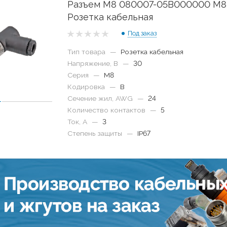
Разъем M8 080007-05B000000 M8
Розетка кабельная
Под заказ
Тип товара
—
Розетка кабельная
Напряжение, В
—
30
Серия
—
M8
Кодировка
—
B
Сечение жил, AWG
—
24
Количество контактов
—
5
Ток, А
—
3
Степень защиты
—
IP67