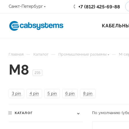
+7 (812) 425-69-88
Санкт-Петербург
КАБЕЛЬНЫ
—
—
—
Главная
Каталог
Промышленные разъемы
М се
M8
215
3 pin
4 pin
5 pin
6 pin
8 pin
По умолчанию (уб
КАТАЛОГ