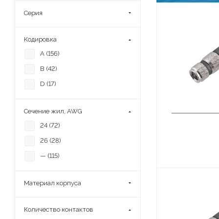
Серия
Кодировка
A (
156
)
B (
42
)
D (
17
)
Сечение жил, AWG
24 (
72
)
26 (
28
)
— (
115
)
Материал корпуса
Количество контактов