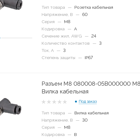
Тип товара
—
Розетка кабельная
Напряжение, В
—
60
Серия
—
M8
Кодировка
—
A
Сечение жил, AWG
—
24
Количество контактов
—
3
Ток, А
—
3
Степень защиты
—
IP67
Разъем M8 080008-05B000000 M
Вилка кабельная
Под заказ
Тип товара
—
Вилка кабельная
Напряжение, В
—
30
Серия
—
M8
Кодировка
—
B