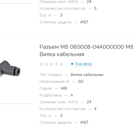
Сечение жил, AWG
—
24
Количество контактов
—
5
Ток, А
—
3
Степень защиты
—
IP67
Разъем M8 080008-04A000000 M
Вилка кабельная
Под заказ
Тип товара
—
Вилка кабельная
Напряжение, В
—
60
Серия
—
M8
Кодировка
—
A
Сечение жил, AWG
—
24
Количество контактов
—
4
Ток, А
—
3
Степень защиты
—
IP67