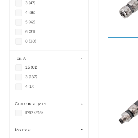
3 (
47
)
4 (
65
)
5 (
42
)
6 (
31
)
8 (
30
)
Ток, А
1.5 (
61
)
3 (
137
)
4 (
17
)
Степень защиты
IP67 (
215
)
Монтаж