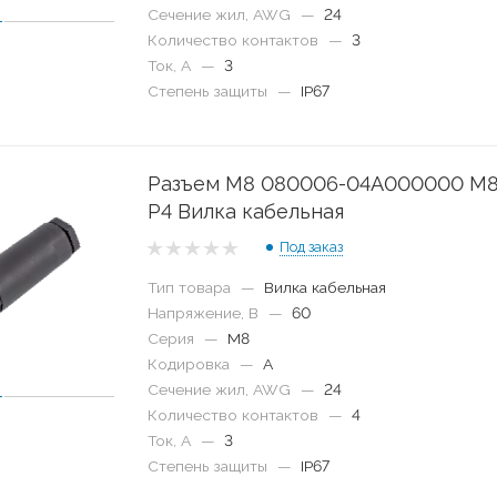
Сечение жил, AWG
—
24
Количество контактов
—
3
Ток, А
—
3
Степень защиты
—
IP67
Разъем M8 080006-04A000000 M8
P4 Вилка кабельная
Под заказ
Тип товара
—
Вилка кабельная
Напряжение, В
—
60
Серия
—
M8
Кодировка
—
A
Сечение жил, AWG
—
24
Количество контактов
—
4
Ток, А
—
3
Степень защиты
—
IP67