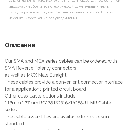
ознакомления с приблизительным видом товара. Для более точной
информации обратитесь к технической документации или к
менеджеру отдела продаж. Компания оставляет за собой право
изменять изображение без уведомления.
Описание
Our SMA and MCX series cables can be ordered with
SMA Reverse Polarity connectors
as well as MCX Male Straight.
These cables provide a convenient connector interface
for a applications printed circuit board.
Other coax cable options include
1.13mm,1.37mm,RG178,RG316/RG58U LMR Cable
series.
The cable assemblies are available from stock in
standard