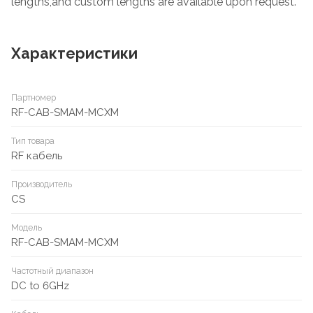
lengths,and custom lengths are available upon request.
Характеристики
Партномер
RF-CAB-SMAM-MCXM
Тип товара
RF кабель
Производитель
CS
Модель
RF-CAB-SMAM-MCXM
Частотный диапазон
DC to 6GHz