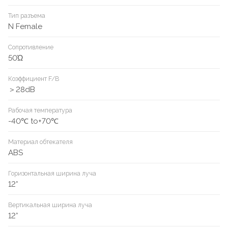
Тип разъема
N Female
Сопротивление
50Ώ
Коэффициент F/B
＞28dB
Рабочая температура
-40℃ to+70℃
Материал обтекателя
ABS
Горизонтальная ширина луча
12°
Вертикальная ширина луча
12°