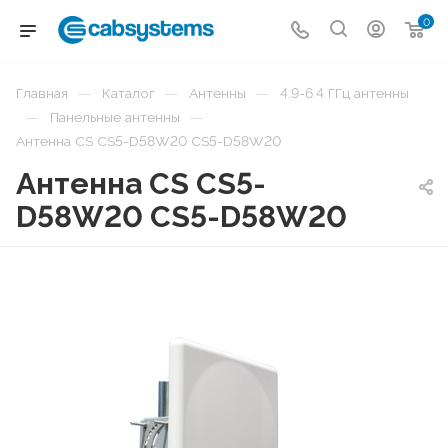
0
—
—
—
Главная
Каталог
Антенны
4.9-6.4 ГГц антенны
—
—
Панельные антенны
Антенна CS CS5-D58W20 CS5-D58W20
Антенна CS CS5-
D58W20 CS5-D58W20