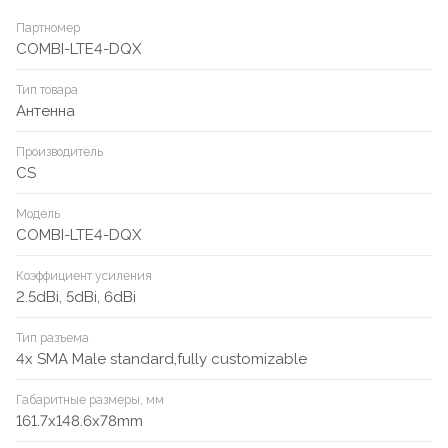
Партномер
COMBI-LTE4-DQX
Тип товара
Антенна
Производитель
CS
Модель
COMBI-LTE4-DQX
Коэффициент усиления
2.5dBi, 5dBi, 6dBi
Тип разъема
4x SMA Male standard,fully customizable
Габаритные размеры, мм
161.7x148.6x78mm