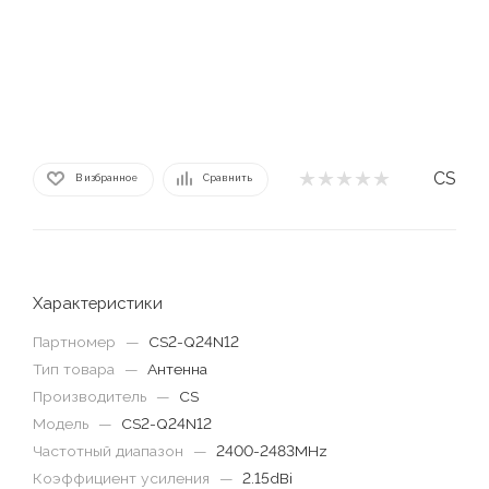
CS
В избранное
Сравнить
Характеристики
Партномер
—
CS2-Q24N12
Тип товара
—
Антенна
Производитель
—
CS
Модель
—
CS2-Q24N12
Частотный диапазон
—
2400-2483MHz
Коэффициент усиления
—
2.15dBi