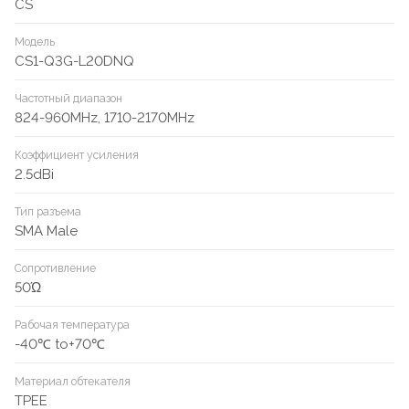
CS
Модель
CS1-Q3G-L20DNQ
Частотный диапазон
824-960MHz, 1710-2170MHz
Коэффициент усиления
2.5dBi
Тип разъема
SMA Male
Сопротивление
50Ώ
Рабочая температура
-40℃ to+70℃
Материал обтекателя
TPEE