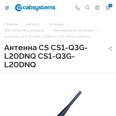
0
—
—
—
Главная
Каталог
Антенны
—
—
800-2100 МГц антенны
Терминальные антенны
Антенна CS CS1-Q3G-L20DNQ CS1-Q3G-L20DNQ
Антенна CS CS1-Q3G-
L20DNQ CS1-Q3G-
L20DNQ