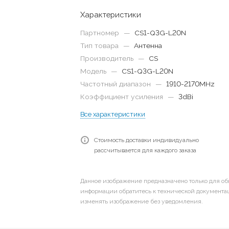
Характеристики
Партномер
—
CS1-Q3G-L20N
Тип товара
—
Антенна
Производитель
—
CS
Модель
—
CS1-Q3G-L20N
Частотный диапазон
—
1910-2170MHz
Коэффициент усиления
—
3dBi
Все характеристики
Стоимость доставки индивидуально
рассчитывается для каждого заказа
Данное изображение предназначено только для об
информации обратитесь к технической документац
изменять изображение без уведомления.