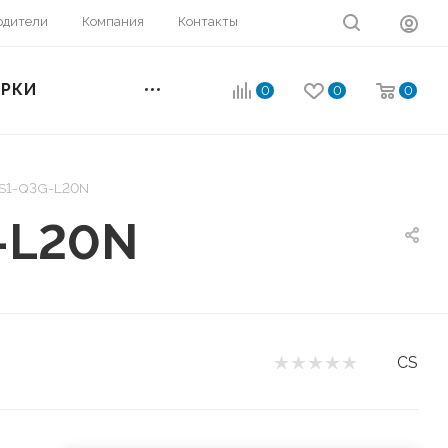
одители
Компания
Контакты
ОРКИ
0
0
0
CS1-Q3G-L20N
-L20N
CS