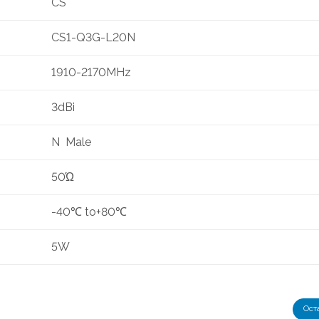
CS
CS1-Q3G-L20N
1910-2170MHz
3dBi
N Male
50Ώ
-40℃ to+80℃
5W
Ост