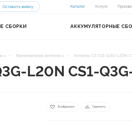
Каталог
Услуги
Произв
Оставить заявку
Е СБОРКИ
АККУМУЛЯТОРНЫЕ СБ
—
—
ны
Терминальные антенны
Антенна CS CS1-Q3G-L20N 
-Q3G-L20N CS1-Q3G
В избранное
Сравнить