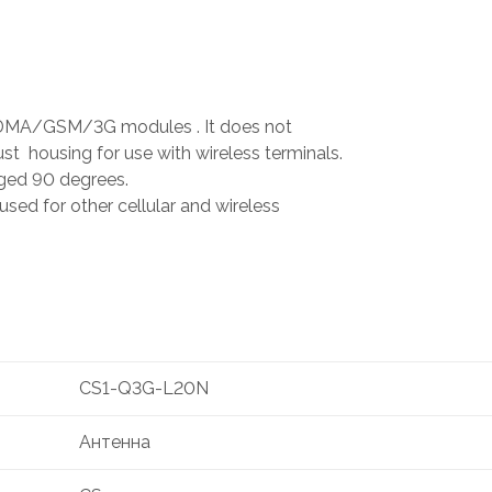
h CDMA/GSM/3G modules . It does not
ust housing for use with wireless terminals.
nged 90 degrees.
ed for other cellular and wireless
CS1-Q3G-L20N
Антенна