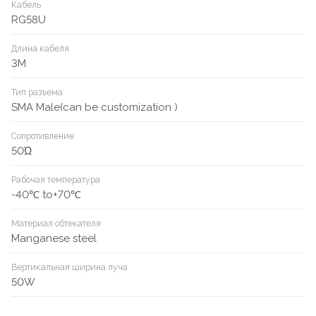
Кабель
RG58U
Длина кабеля
3M
Тип разъема
SMA Male(can be customization )
Сопротивление
50Ώ
Рабочая температура
-40℃ to+70℃
Материал обтекателя
Manganese steel
Вертикальная ширина луча
50W