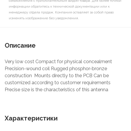
ознакомления с приблизительным видом товара. Для более точной
информации обратитесь к технической документации или к
менеджеру отдела продаж. Компания оставляет за собой право
изменять изображение без уведомления.
Описание
Very low cost Compact for physical concealment
Precision-wound coil Rugged phosphor-bronze
construction Mounts directly to the PCB Can be
customized according to customer requirements
Precise size is the characteristics of this antenna
Характеристики