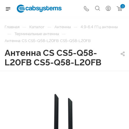
0
—
—
—
Главная
Каталог
Антенны
4.9-6.4 ГГц антенны
—
—
Терминальные антенны
Антенна CS CS5-Q58-L20FB CS5-Q58-L20FB
Антенна CS CS5-Q58-
L20FB CS5-Q58-L20FB