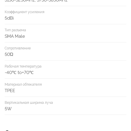
5150-5250MHz, 5750-5850MHz
Коэффициент усиления
5dBi
Тип разъема
SMA Male
Сопротивление
50Ώ
Рабочая температура
-40℃ to+70℃
Материал обтекателя
TPEE
Вертикальная ширина луча
5W