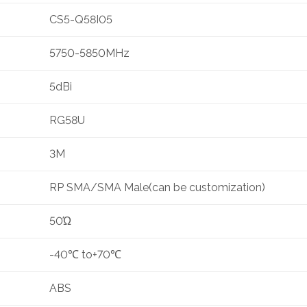
CS5-Q58I05
5750-5850MHz
5dBi
RG58U
3M
RP SMA/SMA Male(can be customization)
50Ώ
-40℃ to+70℃
ABS