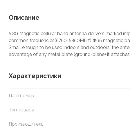
Описание
5.8G Magnetic cellular band antenna delivers marked imp
common frequencies
(
5750-5850MHz) Φ65 magnetic base
Small enough to be used indoors and outdoors, the ant
advantage of any metal plate (ground-plane) it attaches
Характеристики
Партномер
Тип товара
Производитель