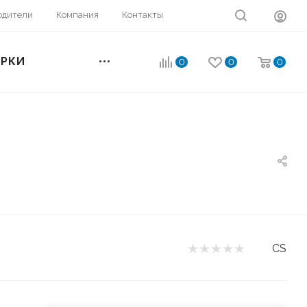
одители
Компания
Контакты
ОРКИ
0
0
0
5
CS