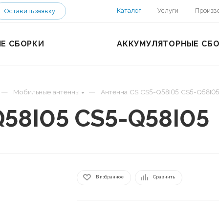
Каталог
Услуги
Произв
Оставить заявку
Е СБОРКИ
АККУМУЛЯТОРНЫЕ СБ
—
—
Мобильные антенны
Антенна CS CS5-Q58I05 CS5-Q58I0
Q58I05 CS5-Q58I05
В избранное
Сравнить