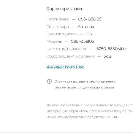
Характеристики
Партномер
—
CS5-Q58I05
Тип товара
—
Антенна
Производитель
—
CS
Модель
—
CS5-Q58I05
Частотный диапазон
—
5750-5850MHz
Коэффициент усиления
—
5dBi
Все характеристики
Стоимость доставки индивидуально
рассчитывается для каждого заказа
Данное изображение предназначено только для об
информации обратитесь к технической документац
изменять изображение без уведомления.