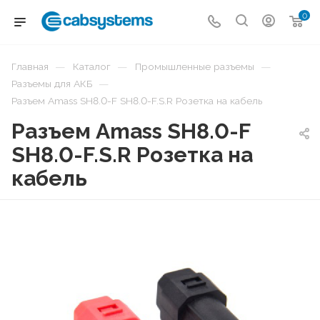
0
—
—
—
Главная
Каталог
Промышленные разъемы
—
Разъемы для АКБ
Разъем Amass SH8.0-F SH8.0-F.S.R Розетка на кабель
Разъем Amass SH8.0-F
SH8.0-F.S.R Розетка на
кабель