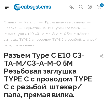
0
—
—
—
Главная
Каталог
Промышленные разъемы
—
—
E серия
Герметичные USB Type-C разъемы
Разъем Type C E10 C3-TA-M/C3-A-M-0.5M Резьбовая
заглушка TYPE C с проводом TYPE C с резьбой, штекер/
папа, прямая вилка.
Разъем Type C E10 C3-
TA-M/C3-A-M-0.5M
Резьбовая заглушка
TYPE C с проводом TYPE
C с резьбой, штекер/
папа, прямая вилка.