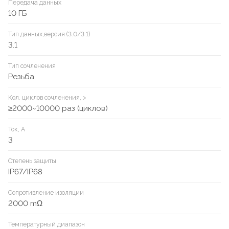
Передача данных
10 ГБ
Тип данных,версия (3.0/3.1)
3.1
Тип сочленения
Резьба
Кол. циклов сочленения, >
≥2000~10000 раз (циклов)
Ток, А
3
Степень защиты
IP67/IP68
Сопротивление изоляции
2000 mΩ
Температурный диапазон