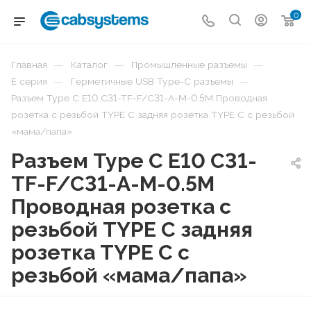
0
—
—
—
Главная
Каталог
Промышленные разъемы
—
—
E серия
Герметичные USB Type-C разъемы
Разъем Type C E10 C31-TF-F/C31-A-M-0.5M Проводная
розетка с резьбой TYPE C задняя розетка TYPE C с резьбой
«мама/папа»
Разъем Type C E10 C31-
TF-F/C31-A-M-0.5M
Проводная розетка с
резьбой TYPE C задняя
розетка TYPE C с
резьбой «мама/папа»