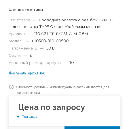
Характеристики
Тип товара
—
Проводная розетка с резьбой TYPE C
задняя розетка TYPE C с резьбой «мама/папа»
Артикул
—
E10 C31-TF-F/C31-A-M-0.5M
Модель
—
E10503-310100500
Напряжение, В
—
30 В
Серия
—
E
Условный размер корпуса
—
10
Все характеристики
Стоимость доставки индивидуально рассчитывается для
каждого заказа
Цена по запросу
Под заказ