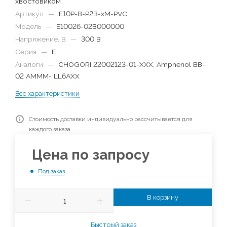
хвостовиком
Артикул
—
E10P-B-P2B-xM-PVC
Модель
—
E10026-02B000000
Напряжение, В
—
300 В
Серия
—
E
Аналоги
—
CHOGORI 22002123-01-XXX, Amphenol BB-
02 AMMM- LL6AXX
Все характеристики
Стоимость доставки индивидуально рассчитывается для
каждого заказа
Цена по запросу
Под заказ
В корзину
Быстрый заказ