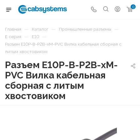
0
—
—
—
Главная
Каталог
Промышленные разъемы
—
—
E серия
E10
Разъем E10P-B-P2B-xM-PVC Вилка кабельная сборная с
литым хвостовиком
Разъем E10P-B-P2B-xM-
PVC Вилка кабельная
сборная с литым
хвостовиком