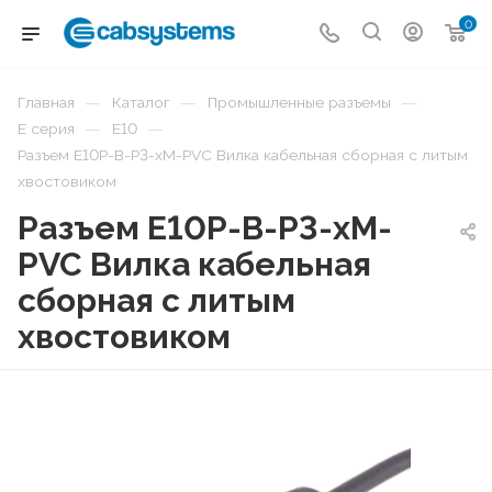
0
—
—
—
Главная
Каталог
Промышленные разъемы
—
—
E серия
E10
Разъем E10P-B-P3-xM-PVC Вилка кабельная сборная с литым
хвостовиком
Разъем E10P-B-P3-xM-
PVC Вилка кабельная
сборная с литым
хвостовиком