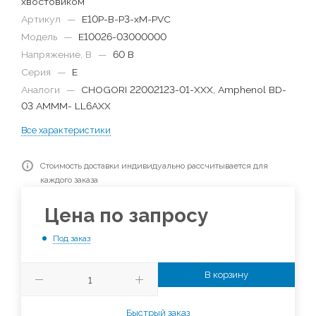
хвостовиком
Артикул
—
E10P-B-P3-xM-PVC
Модель
—
E10026-03000000
Напряжение, В
—
60 В
Серия
—
E
Аналоги
—
CHOGORI 22002123-01-XXX, Amphenol BD-
03 AMMM- LL6AXX
Все характеристики
Стоимость доставки индивидуально рассчитывается для
каждого заказа
Цена по запросу
Под заказ
В корзину
Быстрый заказ