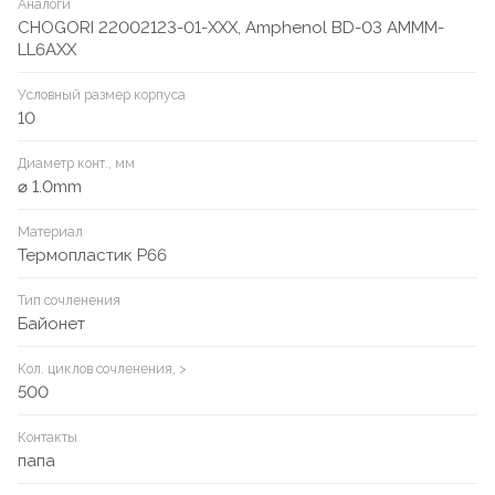
Аналоги
CHOGORI 22002123-01-XXX, Amphenol BD-03 AMMM-
LL6AXX
Условный размер корпуса
10
Диаметр конт., мм
⌀ 1.0mm
Материал
Термопластик P66
Тип сочленения
Байонет
Кол. циклов сочленения, >
500
Контакты
папа