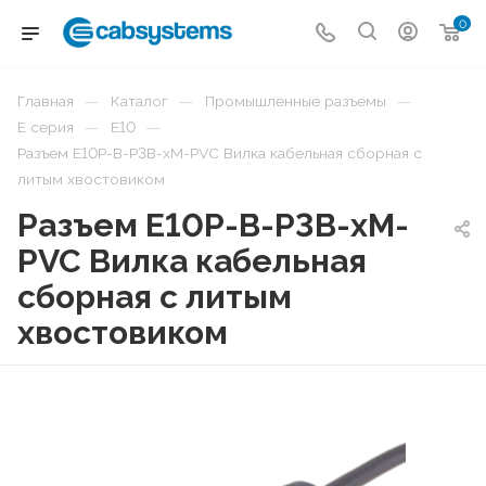
0
—
—
—
Главная
Каталог
Промышленные разъемы
—
—
E серия
E10
Разъем E10P-B-P3B-xM-PVC Вилка кабельная сборная с
литым хвостовиком
Разъем E10P-B-P3B-xM-
PVC Вилка кабельная
сборная с литым
хвостовиком