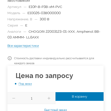
хвостовиком
Артикул
—
E10P-B-P3B-xM-PVC
Модель
—
E10026-03B000000
Напряжение, В
—
300 В
Серия
—
E
Аналоги
—
CHOGORI 22003123-01-XXX, Amphenol BB-
03 AMMM- LL6AXX
Все характеристики
Стоимость доставки индивидуально рассчитывается для
каждого заказа
Цена по запросу
Под заказ
В корзину
Быстрый заказ