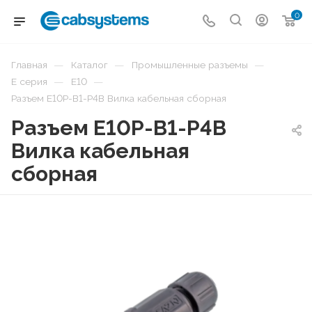
0
—
—
—
Главная
Каталог
Промышленные разъемы
—
—
E серия
E10
Разъем E10P-B1-P4B Вилка кабельная сборная
Разъем E10P-B1-P4B
Вилка кабельная
сборная