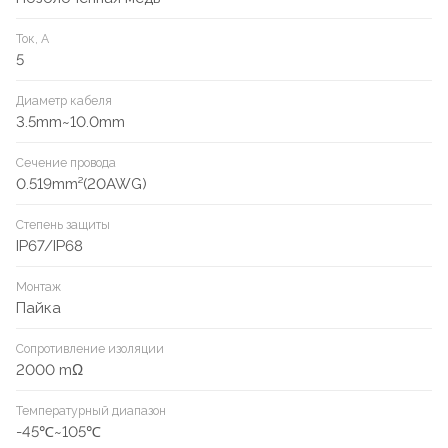
Ток, А
5
Диаметр кабеля
3.5mm~10.0mm
Сечение провода
0.519mm²(20AWG)
Степень защиты
IP67/IP68
Монтаж
Пайка
Сопротивление изоляции
2000 mΩ
Температурный диапазон
-45℃~105℃