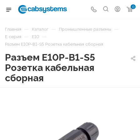
0
—
—
—
Главная
Каталог
Промышленные разъемы
—
—
E серия
E10
Разъем E10P-B1-S5 Розетка кабельная сборная
Разъем E10P-B1-S5
Розетка кабельная
сборная