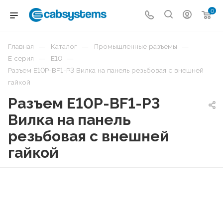
0
—
—
—
Главная
Каталог
Промышленные разъемы
—
—
E серия
E10
Разъем E10P-BF1-P3 Вилка на панель резьбовая с внешней
гайкой
Разъем E10P-BF1-P3
Вилка на панель
резьбовая с внешней
гайкой