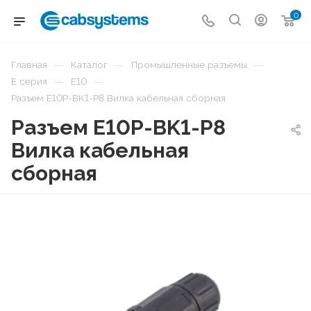
0
—
—
—
Главная
Каталог
Промышленные разъемы
—
—
E серия
E10
Разъем E10P-BK1-P8 Вилка кабельная сборная
Разъем E10P-BK1-P8
Вилка кабельная
сборная