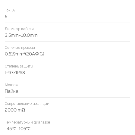
Ток, А
5
Диаметр кабеля
3.5mm~10.0mm
Сечение провода
0.519mm²(20AWG)
Степень защиты
IP67/IP68
Монтаж
Пайка
Сопротивление изоляции
2000 mΩ
Температурный диапазон
-45℃~105℃