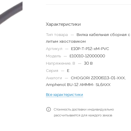
Характеристики
Тип товара
—
Вилка кабельная сборная с
литым хвостовиком
Артикул
—
E10P-T-P12-xM-PVC
Модель
—
E10010-12000000
Напряжение, В
—
30 В
Серия
—
E
Аналоги
—
CHOGORI 22006113-01-XXX,
Amphenol BU-12 AMMM- SL6AXX
Все характеристики
Стоимость доставки индивидуально
рассчитывается для каждого заказа