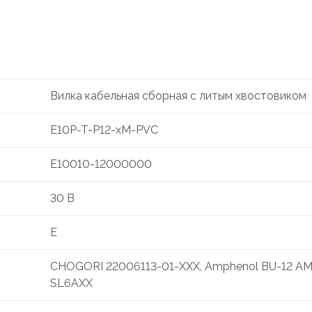
Вилка кабельная сборная с литым хвостовиком
E10P-T-P12-xM-PVC
E10010-12000000
30 В
E
CHOGORI 22006113-01-XXX, Amphenol BU-12 A
SL6AXX