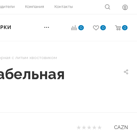
одители
Компания
Контакты
ОРКИ
0
0
0
орная с литым хвостовиком
абельная
CAZN