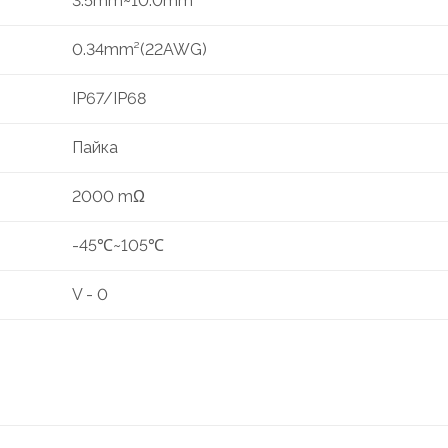
3.5mm~10.0mm
0.34mm²(22AWG)
IP67/IP68
Пайка
2000 mΩ
-45℃~105℃
V - 0