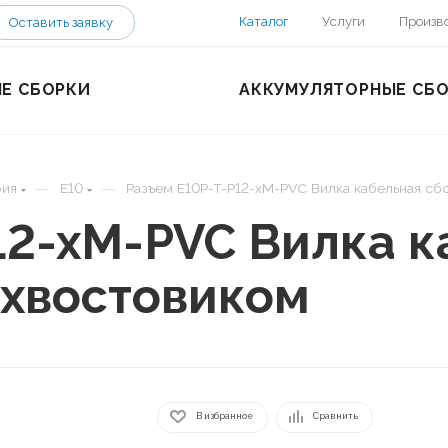
Каталог
Услуги
Произв
Оставить заявку
Е СБОРКИ
АККУМУЛЯТОРНЫЕ СБ
—
—
рия
E10
Разъем E10P-T-P12-xM-PVC Вилка кабельная сб
12-xM-PVC Вилка к
 хвостовиком
В избранное
Сравнить