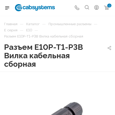
0
—
—
—
Главная
Каталог
Промышленные разъемы
—
—
E серия
E10
Разъем E10P-T1-P3B Вилка кабельная сборная
Разъем E10P-T1-P3B
Вилка кабельная
сборная