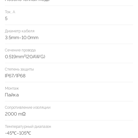
Ток, А
5
Диаметр кабеля
3.5mm~10.0mm
Сечение провода
0.519mm²(20AWG)
Степень защиты
IP67/IP68
Монтаж
Пайка
Сопротивление изоляции
2000 mΩ
Температурный диапазон
-45℃~105℃