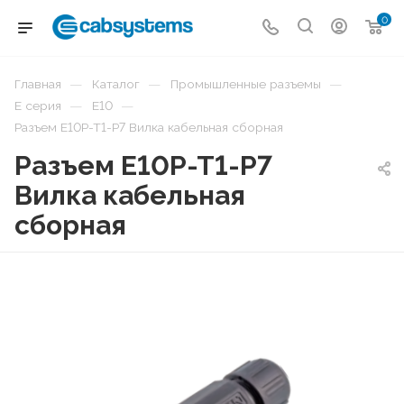
0
—
—
—
Главная
Каталог
Промышленные разъемы
—
—
E серия
E10
Разъем E10P-T1-P7 Вилка кабельная сборная
Разъем E10P-T1-P7
Вилка кабельная
сборная