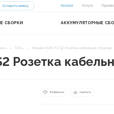
Каталог
Услуги
Произв
Оставить заявку
Е СБОРКИ
АККУМУЛЯТОРНЫЕ СБ
—
—
рия
E10
Разъем E10P-T1-S2 Розетка кабельная сборная
S2 Розетка кабель
В избранное
Сравнить