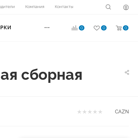
одители
Компания
Контакты
ОРКИ
0
0
0
ная сборная
CAZN