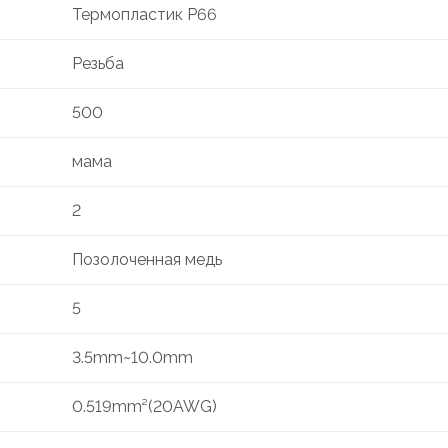
Термопластик P66
Резьба
500
мама
2
Позолоченная медь
5
3.5mm~10.0mm
0.519mm²(20AWG)