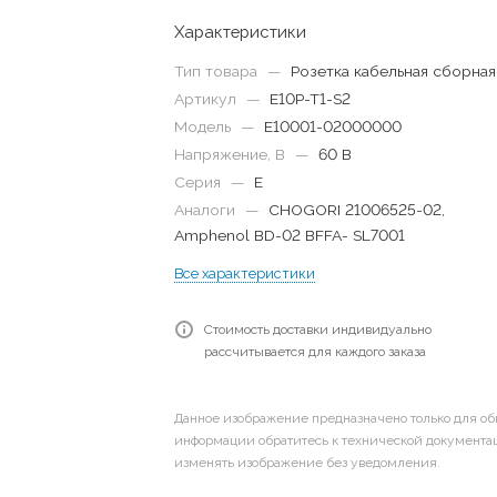
Характеристики
Тип товара
—
Розетка кабельная сборная
Артикул
—
E10P-T1-S2
Модель
—
E10001-02000000
Напряжение, В
—
60 В
Серия
—
E
Аналоги
—
CHOGORI 21006525-02,
Amphenol BD-02 BFFA- SL7001
Все характеристики
Стоимость доставки индивидуально
рассчитывается для каждого заказа
Данное изображение предназначено только для об
информации обратитесь к технической документац
изменять изображение без уведомления.