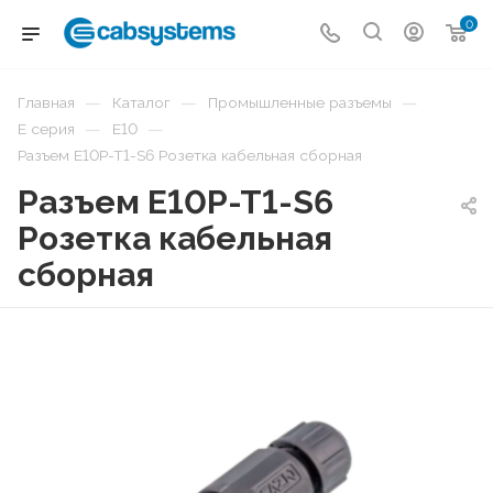
0
—
—
—
Главная
Каталог
Промышленные разъемы
—
—
E серия
E10
Разъем E10P-T1-S6 Розетка кабельная сборная
Разъем E10P-T1-S6
Розетка кабельная
сборная