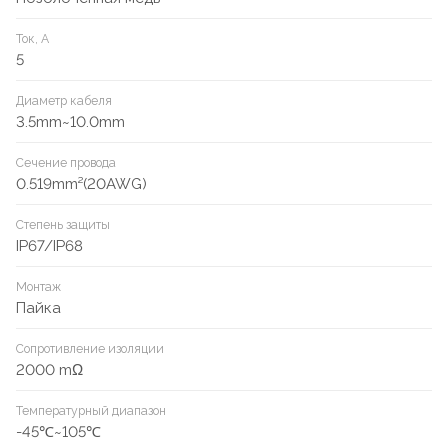
Ток, А
5
Диаметр кабеля
3.5mm~10.0mm
Сечение провода
0.519mm²(20AWG)
Степень защиты
IP67/IP68
Монтаж
Пайка
Сопротивление изоляции
2000 mΩ
Температурный диапазон
-45℃~105℃