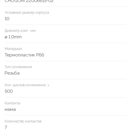
CHOGORI 22006615-02
Условный размер корпуса
10
Диаметр конт., мм
⌀ 1.0mm
Материал
Термопластик P66
Тип сочленения
Резьба
Кол. циклов сочленения, >
500
Контакты
мама
Количество контактов
7