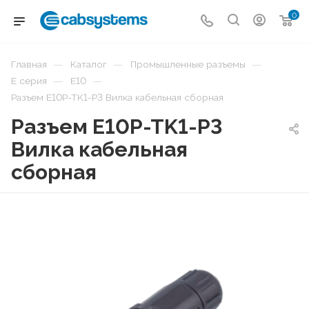
0
—
—
—
Главная
Каталог
Промышленные разъемы
—
—
E серия
E10
Разъем E10P-TK1-P3 Вилка кабельная сборная
Разъем E10P-TK1-P3
Вилка кабельная
сборная