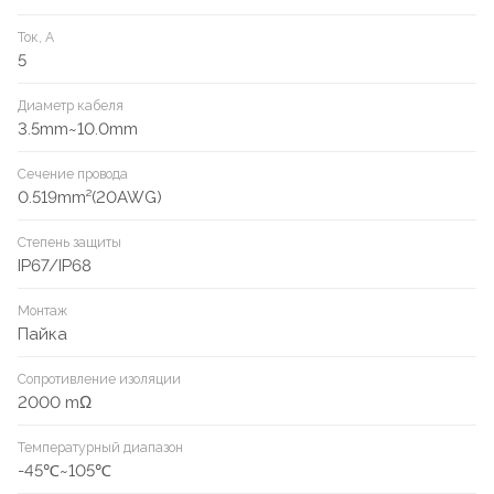
Ток, А
5
Диаметр кабеля
3.5mm~10.0mm
Сечение провода
0.519mm²(20AWG)
Степень защиты
IP67/IP68
Монтаж
Пайка
Сопротивление изоляции
2000 mΩ
Температурный диапазон
-45℃~105℃