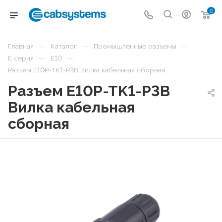
0
—
—
—
Главная
Каталог
Промышленные разъемы
—
—
E серия
E10
Разъем E10P-TK1-P3B Вилка кабельная сборная
Разъем E10P-TK1-P3B
Вилка кабельная
сборная