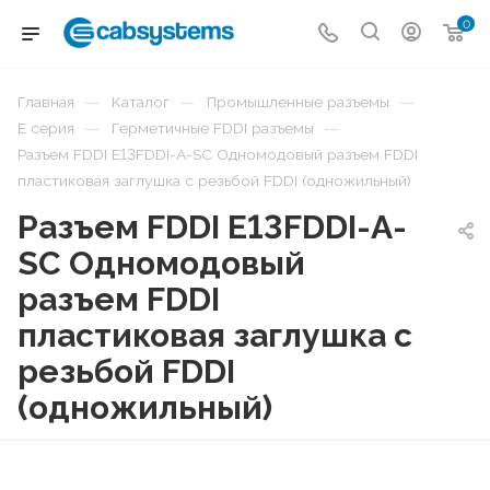
0
—
—
—
Главная
Каталог
Промышленные разъемы
—
—
E серия
Герметичные FDDI разъемы
Разъем FDDI E13FDDI-A-SC Одномодовый разъем FDDI
пластиковая заглушка с резьбой FDDI (одножильный)
Разъем FDDI E13FDDI-A-
SC Одномодовый
разъем FDDI
пластиковая заглушка с
резьбой FDDI
(одножильный)