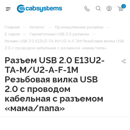
0
—
—
—
Главная
Каталог
Промышленные разъемы
—
—
E серия
Герметичные USB 2.0 разъемы
Разъем USB 2.0 E13U2-TA-M/U2-A-F-1M Резьбовая вилка USB
2.0 с проводом кабельная с разъемом «мама/папа»
Разъем USB 2.0 E13U2-
TA-M/U2-A-F-1M
Резьбовая вилка USB
2.0 с проводом
кабельная с разъемом
«мама/папа»