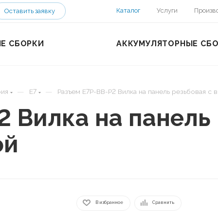
Каталог
Услуги
Произв
Оставить заявку
Е СБОРКИ
АККУМУЛЯТОРНЫЕ СБ
—
—
рия
E7
Разъем E7P-BB-P2 Вилка на панель резьбовая с 
2 Вилка на панель 
ой
В избранное
Сравнить