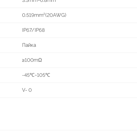
3.5mm~6.8mm
0.519mm²(20AWG)
IP67/IP68
Пайка
≥100mΩ
-45℃~105℃
V- 0