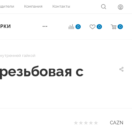
одители
Компания
Контакты
ОРКИ
0
0
0
внутренней гайкой
резьбовая с
CAZN