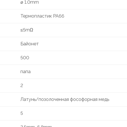
⌀ 1.0mm
Термопластик PA66
≤5mΩ
Байонет
500
папа
2
Латунь/позолоченная фософорная медь
5