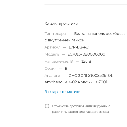
Характеристики
Тип товара
—
Вилка на панель резьбовая
с внутренней гайкой
Артикул
—
E7P-BB-P2
Модель
—
E07015-020000000
Напряжение, В
—
125 В
Серия
—
E
Аналоги
—
CHOGORI 21002525-01,
Amphenol AD-02 RMMS - LC7001
Все характеристики
Стоимость доставки индивидуально
рассчитывается для каждого заказа