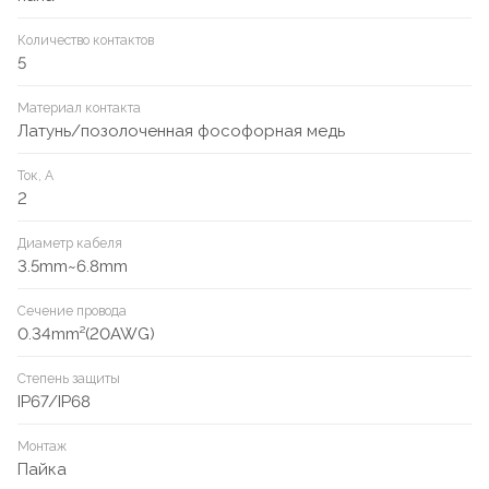
Количество контактов
5
Материал контакта
Латунь/позолоченная фософорная медь
Ток, А
2
Диаметр кабеля
3.5mm~6.8mm
Сечение провода
0.34mm²(20AWG)
Степень защиты
IP67/IP68
Монтаж
Пайка