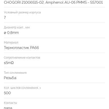
CHOGORI 21006515-02, Amphenol AU-05 PMMS - SS7001
Условный размер корпуса
7
Диаметр конт., мм
⌀ 0.8mm
Материал
Термопластик PA66
Сопротивление контактов
≤5mΩ
Тип сочленения
Резьба
Кол. циклов сочленения, >
500
Контакты
папа