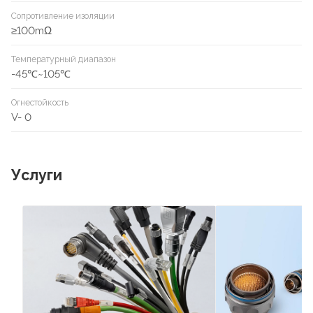
Сопротивление изоляции
≥100mΩ
Температурный диапазон
-45℃~105℃
Огнестойкость
V- 0
Услуги