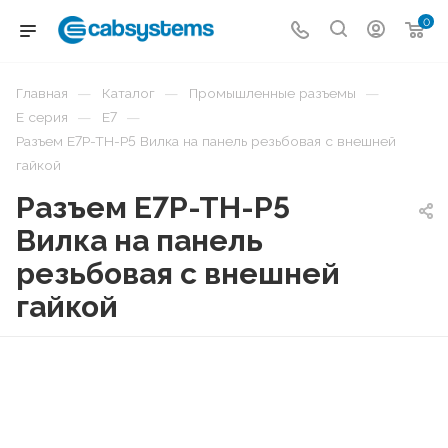
0
—
—
—
Главная
Каталог
Промышленные разъемы
—
—
E серия
E7
Разъем E7P-TH-P5 Вилка на панель резьбовая с внешней
гайкой
Разъем E7P-TH-P5
Вилка на панель
резьбовая с внешней
гайкой