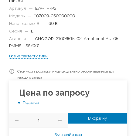
гайкой
Артикул
—
E7P-TH-P5
Модель
—
E07009-050000000
Напряжение, В
—
60 В
Серия
—
E
Аналоги
—
CHOGORI 21006515-02, Amphenol AU-05
PMMS - SS7001
Все характеристики
Стоимость доставки индивидуально рассчитывается для
каждого заказа
Цена по запросу
Под заказ
В корзину
Быстрый заказ