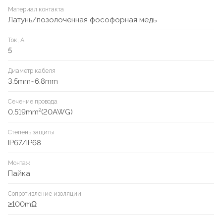
Материал контакта
Латунь/позолоченная фософорная медь
Ток, А
5
Диаметр кабеля
3.5mm~6.8mm
Сечение провода
0.519mm²(20AWG)
Степень защиты
IP67/IP68
Монтаж
Пайка
Сопротивление изоляции
≥100mΩ