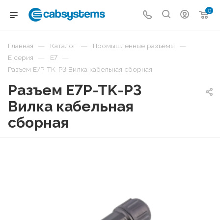
0
—
—
—
Главная
Каталог
Промышленные разъемы
—
—
E серия
E7
Разъем E7P-TK-P3 Вилка кабельная сборная
Разъем E7P-TK-P3
Вилка кабельная
сборная