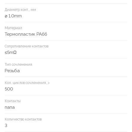
Диаметр конт., мм
⌀ 1.0mm
Материал
Термопластик PA66
Сопротивление контактов
≤5mΩ
Тип сочленения
Резьба
Кол. циклов сочленения, >
500
Контакты
папа
Количество контактов
3