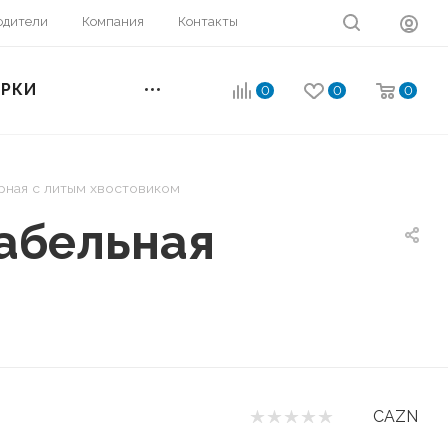
одители
Компания
Контакты
ОРКИ
0
0
0
рная с литым хвостовиком
абельная
CAZN