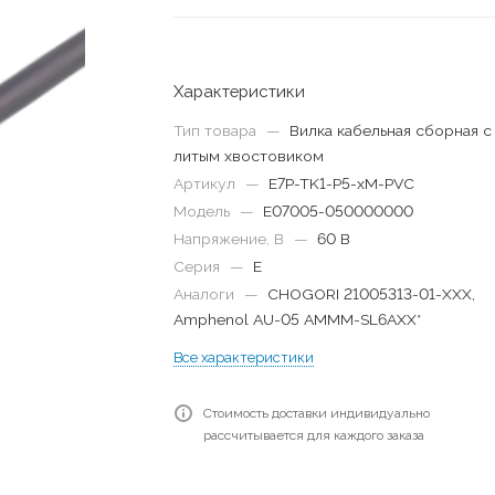
Характеристики
Тип товара
—
Вилка кабельная сборная с
литым хвостовиком
Артикул
—
E7P-TK1-P5-xM-PVC
Модель
—
E07005-050000000
Напряжение, В
—
60 В
Серия
—
E
Аналоги
—
CHOGORI 21005313-01-XXX,
Amphenol AU-05 AMMM-SL6AXX*
Все характеристики
Стоимость доставки индивидуально
рассчитывается для каждого заказа