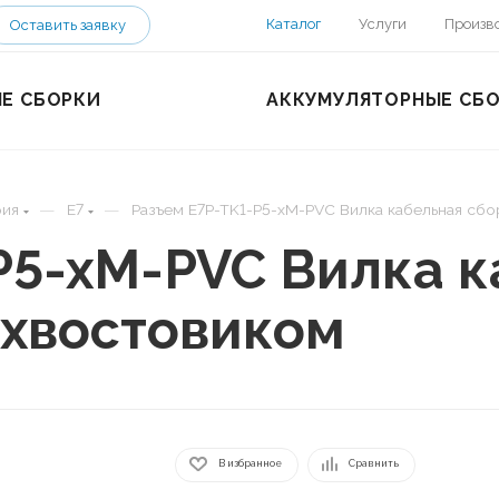
Каталог
Услуги
Произв
Оставить заявку
Е СБОРКИ
АККУМУЛЯТОРНЫЕ СБ
—
—
рия
E7
Разъем E7P-TK1-P5-xM-PVC Вилка кабельная сбо
P5-xM-PVC Вилка к
 хвостовиком
В избранное
Сравнить