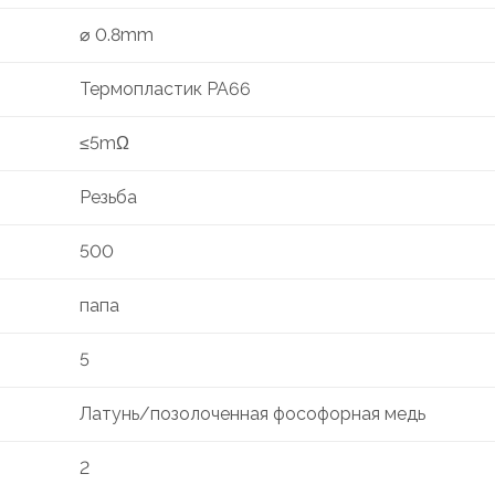
⌀ 0.8mm
Термопластик PA66
≤5mΩ
Резьба
500
папа
5
Латунь/позолоченная фософорная медь
2