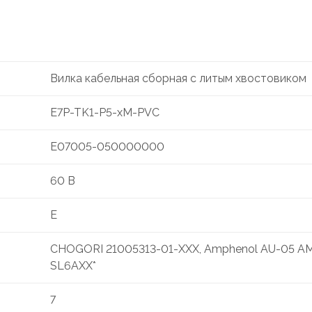
Вилка кабельная сборная с литым хвостовиком
E7P-TK1-P5-xM-PVC
E07005-050000000
60 В
E
CHOGORI 21005313-01-XXX, Amphenol AU-05 
SL6AXX*
7