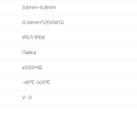
3.5mm~6.8mm
0.34mm²(20AWG)
IP67/IP68
Пайка
≥100mΩ
-45℃~105℃
V- 0