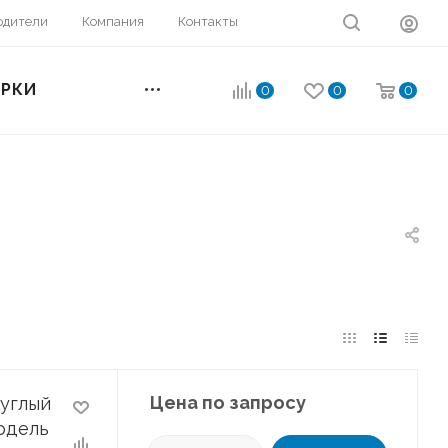
одители
Компания
Контакты
ОРКИ
0
0
0
Цена по запросу
руглый
одель