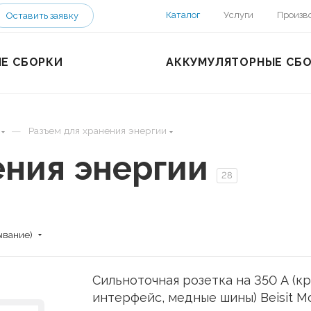
Каталог
Услуги
Произв
Оставить заявку
Е СБОРКИ
АККУМУЛЯТОРНЫЕ СБ
—
Разъем для хранения энергии
ения энергии
28
ывание)
Сильноточная розетка на 350 А (к
интерфейс, медные шины) Beisit М