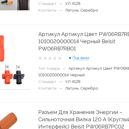
Стандарт
—
УЛ 4128
Контакты
—
Латунь, Серебро
Артикул Артикул Цвет PW06RB7R
1010020000014 Черный Beisit
PW06RB7RB01
Под заказ
Тип товара
—
Артикул Артикул Цвет PW06R
1010020000014 Черный
Стандарт
—
УЛ 4128
Контакты
—
Латунь, Серебро
Разъем Для Хранения Энергии –
Сильноточная Вилка 120 А (Круглы
Интерфейс) Beisit PW06RB7PC02