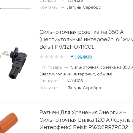
Стандарт
—
УЛ 4128
Контакты
—
Латунь, Серебро
Сильноточная розетка на 350 А
(шестиугольный интерфейс, обжим
Beisit PW12HO7RC01
Под заказ
Тип товара
—
Сильноточная розетка на 350 
(шестиугольный интерфейс, обжим)
Стандарт
—
УЛ 4128
Контакты
—
Латунь, Серебро
Разъем Для Хранения Энергии –
Сильноточная Вилка 120 А (Круглы
Интерфейс) Beisit PW06RR7PC02