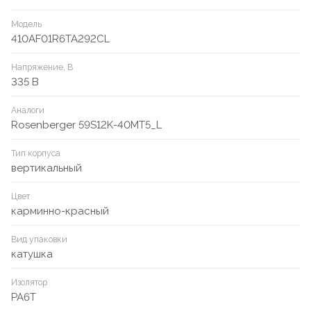
Модель
410AF01R6TA292CL
Напряжение, В
335 В
Аналоги
Rosenberger 59S12K-40MT5_L
Тип корпуса
вертикальный
Цвет
карминно-красный
Вид упаковки
катушка
Изолятор
PA6T