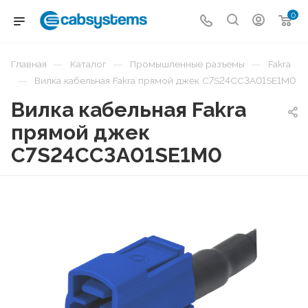
0
—
—
—
Главная
Каталог
Промышленные разъемы
Fakra
—
Вилка кабельная Fakra прямой джек C7S24CC3A01SE1M0
Вилка кабельная Fakra
прямой джек
C7S24CC3A01SE1M0