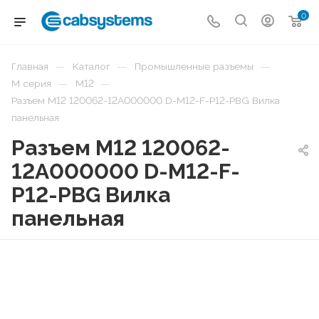
0
—
—
—
Главная
Каталог
Промышленные разъемы
—
—
М серия
М12
Разъем М12 120062-12A000000 D-M12-F-P12-PBG Вилка
панельная
Разъем М12 120062-
12A000000 D-M12-F-
P12-PBG Вилка
панельная