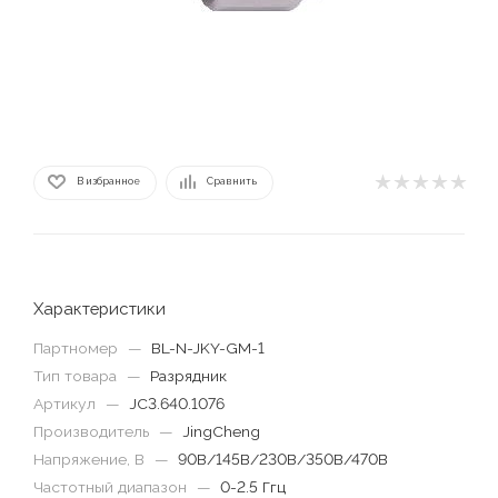
В избранное
Сравнить
Характеристики
Партномер
—
BL-N-JKY-GM-1
Тип товара
—
Разрядник
Артикул
—
JC3.640.1076
Производитель
—
JingCheng
Напряжение, В
—
90В/145В/230В/350В/470В
Частотный диапазон
—
0-2.5 Ггц