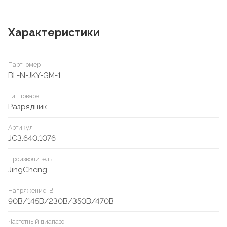
Характеристики
Партномер
BL-N-JKY-GM-1
Тип товара
Разрядник
Артикул
JC3.640.1076
Производитель
JingCheng
Напряжение, В
90В/145В/230В/350В/470В
Частотный диапазон