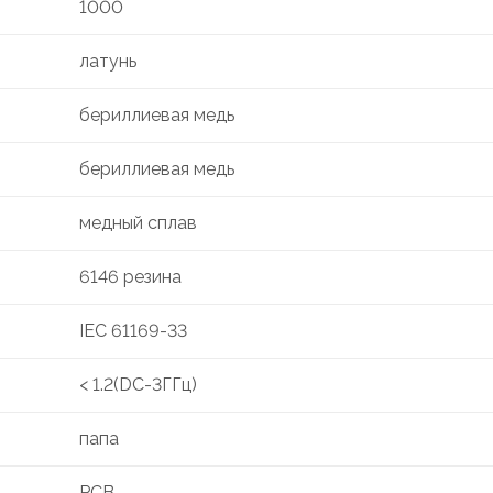
1000
латунь
бериллиевая медь
бериллиевая медь
медный сплав
6146 резина
IEC 61169-33
< 1.2(DC-3ГГц)
папа
PCB