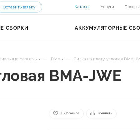
Каталог
Услуги
Произв
Оставить заявку
Е СБОРКИ
АККУМУЛЯТОРНЫЕ СБ
—
—
сиальные разъемы
BMA
Вилка на плату угловая BMA-J
угловая BMA-JWE
В избранное
Сравнить