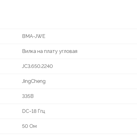
BMA-JWE
Вилка на плату угловая
JC3.650.2240
JingCheng
335В
DC~18 Ггц
50 Ом