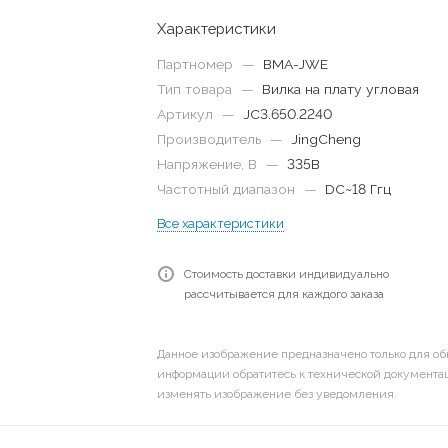
Характеристики
Партномер
—
BMA-JWE
Тип товара
—
Вилка на плату угловая
Артикул
—
JC3.650.2240
Производитель
—
JingCheng
Напряжение, В
—
335В
Частотный диапазон
—
DC~18 Ггц
Все характеристики
Стоимость доставки индивидуально
рассчитывается для каждого заказа
Данное изображение предназначено только для об
информации обратитесь к технической документац
изменять изображение без уведомления.