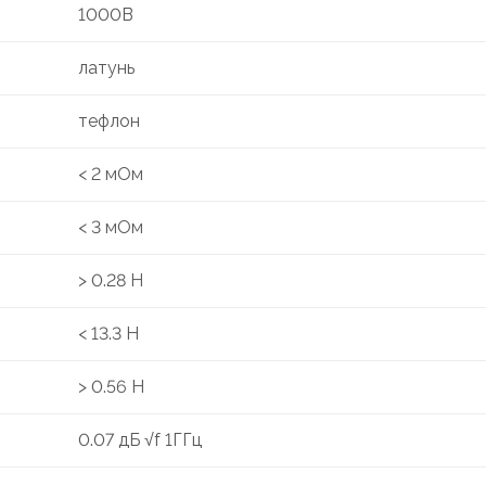
1000В
латунь
тефлон
< 2 мОм
< 3 мОм
> 0.28 Н
< 13.3 Н
> 0.56 Н
0.07 дБ √f 1ГГц